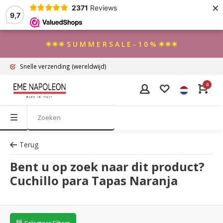
×
2371
Reviews
9,7
☀☀☀ S U M M E R S A L E - 1 0 % ☀☀☀
Snelle verzending
(wereldwijd)
0
Terug
Bent u op zoek naar dit product?
Cuchillo para Tapas Naranja