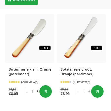
Selecteer Filters
-10%
-10%
Botermesje klein, Oranje
Botermesje groot,
(parelmoer)
Oranje (parelmoer)
(2) Review(s)
(1) Review(s)
€8,95
€9,95
-
+
-
+
€8,05
€8,95