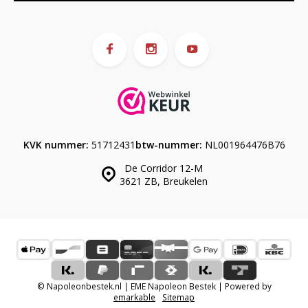
KVK nummer:
51712431
btw-nummer:
NL001964476B76
De Corridor 12-M
3621 ZB, Breukelen
© Napoleonbestek.nl | EME Napoleon Bestek | Powered by
emarkable
Sitemap