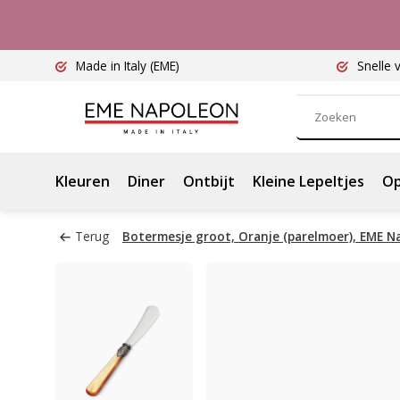
Made in Italy
(EME)
Snelle 
Kleuren
Diner
Ontbijt
Kleine Lepeltjes
Op
Terug
Botermesje groot, Oranje (parelmoer), EME N