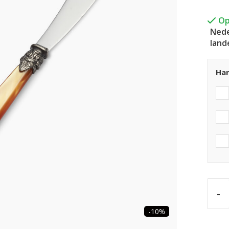
Op
Nede
land
Han
-
-10%