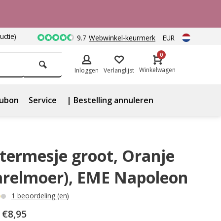
uctie)
9.7
Webwinkel-keurmerk
EUR
0
Winkelwagen
Inloggen
Verlanglijst
ubon
Service
| Bestelling annuleren
termesje groot, Oranje
arelmoer), EME Napoleon
1 beoordeling (en)
€8,95