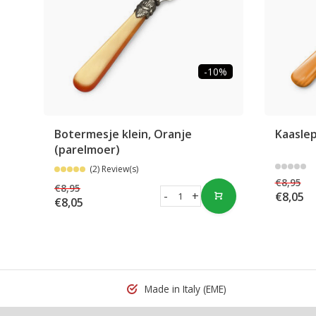
-10%
Botermesje klein, Oranje
Kaaslep
(parelmoer)
(2) Review(s)
€8,95
€8,95
-
+
€8,05
€8,05
Made in Italy
(EME)