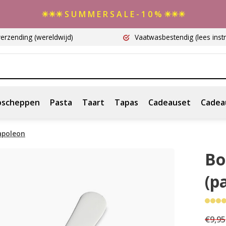
☀☀☀ S U M M E R S A L E - 1 0 % ☀☀☀
verzending
(wereldwijd)
Vaatwasbestendig
(lees instr
scheppen
Pasta
Taart
Tapas
Cadeauset
Cadea
apoleon
Bo
(p
€9,95