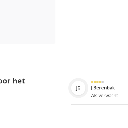
oor het
JB
J Berenbak
Als verwacht