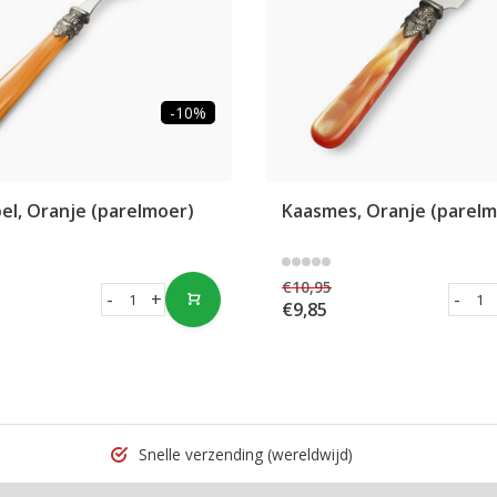
-10%
el, Oranje (parelmoer)
Kaasmes, Oranje (parelm
€10,95
-
+
-
€9,85
Snelle verzending
(wereldwijd)