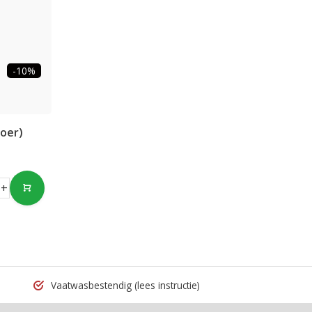
-10%
oer)
+
Vaatwasbestendig
(lees instructie)