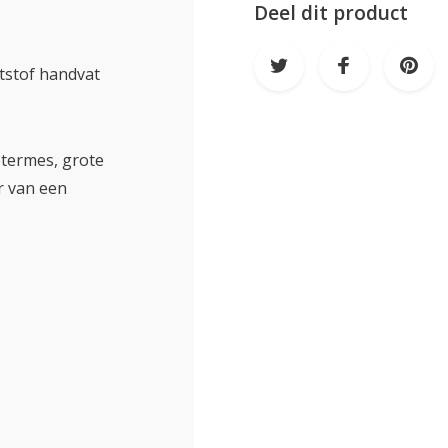
Deel dit product
ststof handvat
otermes, grote
r van een