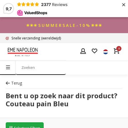
×
2377
Reviews
9,7
☀☀☀ S U M M E R S A L E - 1 0 % ☀☀☀
Snelle verzending
(wereldwijd)
0
Terug
Bent u op zoek naar dit product?
Couteau pain Bleu