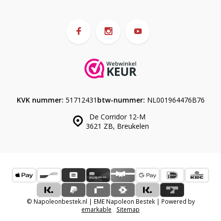
KVK nummer:
51712431
btw-nummer:
NL001964476B76
De Corridor 12-M
3621 ZB, Breukelen
© Napoleonbestek.nl | EME Napoleon Bestek | Powered by
emarkable
Sitemap