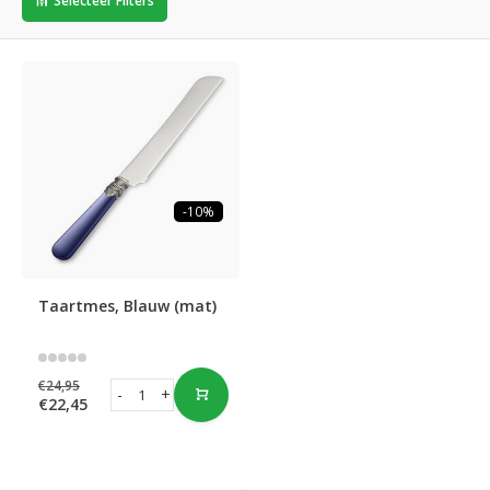
Selecteer Filters
-10%
Taartmes, Blauw (mat)
€24,95
-
+
€22,45