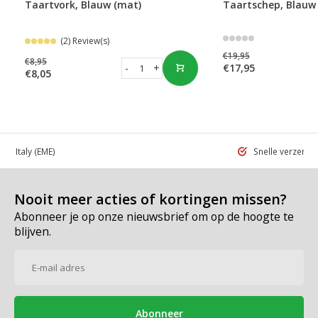
Taartvork, Blauw (mat)
Taartschep, Blauw
(2) Review(s)
€19,95
€8,95
-
+
€17,95
€8,05
 in Italy
(EME)
Snelle verzend
Nooit meer acties of kortingen missen?
Abonneer je op onze nieuwsbrief om op de hoogte te
blijven.
Abonneer