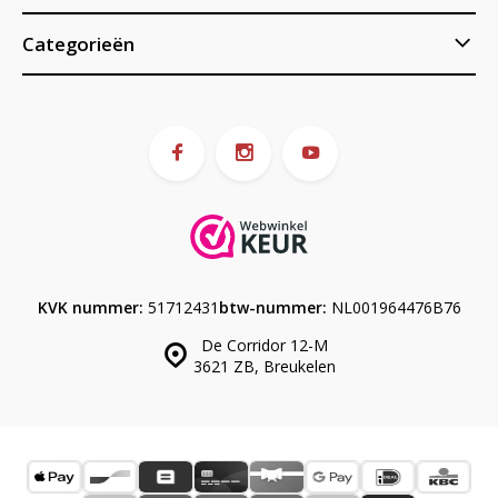
Categorieën
KVK nummer:
51712431
btw-nummer:
NL001964476B76
De Corridor 12-M
3621 ZB, Breukelen