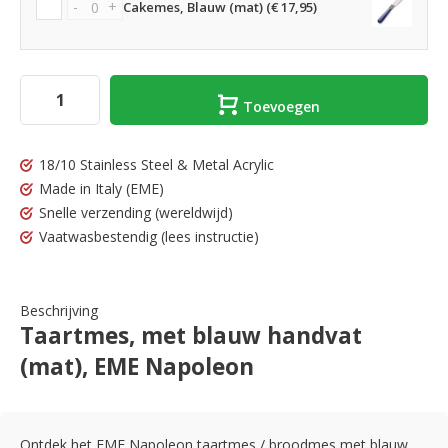
-
+
Cakemes, Blauw (mat) (€ 17,95)
Toevoegen
18/10 Stainless Steel & Metal Acrylic
Made in Italy
(EME)
Snelle verzending
(wereldwijd)
Vaatwasbestendig
(lees instructie)
Beschrijving
Taartmes, met blauw handvat
(mat), EME Napoleon
Ontdek het EME Napoleon taartmes / broodmes met blauw