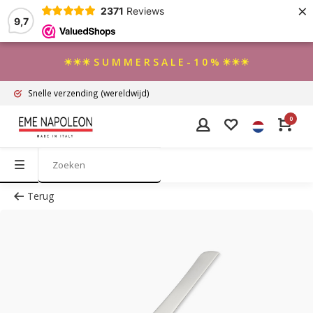
×
2371
Reviews
9,7
☀☀☀ S U M M E R S A L E - 1 0 % ☀☀☀
Snelle verzending
(wereldwijd)
0
Terug