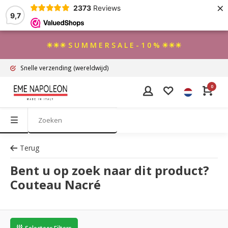
×
2373
Reviews
9,7
☀☀☀ S U M M E R S A L E - 1 0 % ☀☀☀
Snelle verzending
(wereldwijd)
0
Terug
Bent u op zoek naar dit product?
Couteau Nacré