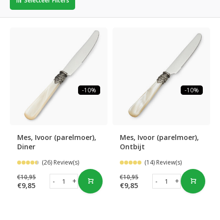
Selecteer Filters
-10%
-10%
Mes, Ivoor (parelmoer),
Mes, Ivoor (parelmoer),
Diner
Ontbijt
(26) Review(s)
(14) Review(s)
€10,95
€10,95
-
+
-
+
€9,85
€9,85