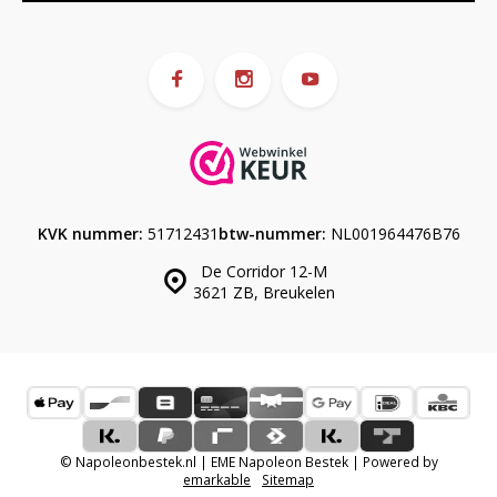
KVK nummer:
51712431
btw-nummer:
NL001964476B76
De Corridor 12-M
3621 ZB, Breukelen
© Napoleonbestek.nl | EME Napoleon Bestek | Powered by
emarkable
Sitemap