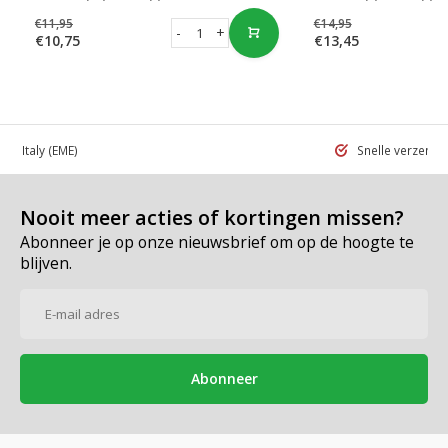
€11,95
€14,95
-
+
€10,75
€13,45
 in Italy
(EME)
Snelle verzend
Nooit meer acties of kortingen missen?
Abonneer je op onze nieuwsbrief om op de hoogte te
blijven.
Abonneer