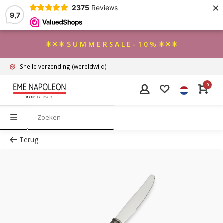
×
2375
Reviews
9,7
☀☀☀ S U M M E R S A L E - 1 0 % ☀☀☀
Snelle verzending
(wereldwijd)
0
Terug