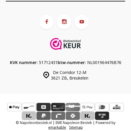
KVK nummer:
51712431
btw-nummer:
NL001964476B76
De Corridor 12-M
3621 ZB, Breukelen
© Napoleonbestek.nl | EME Napoleon Bestek | Powered by
emarkable
Sitemap