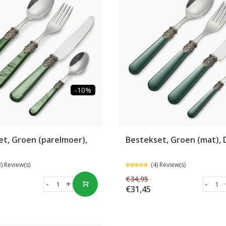
-10%
t, Groen (parelmoer),
Bestekset, Groen (mat), 
3) Review(s)
(4) Review(s)
€34,95
-
+
-
€31,45