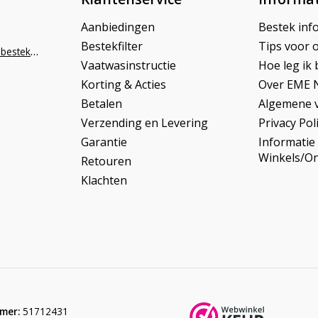
Aanbiedingen
Bestek inf
Bestekfilter
Tips voor 
info@napoleonbestek.nl
Vaatwasinstructie
Hoe leg ik 
Korting & Acties
Over EME 
Betalen
Algemene 
Verzending en Levering
Privacy Pol
Garantie
Informatie
Winkels/O
Retouren
Klachten
mer:
51712431