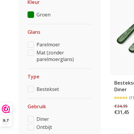
Kleur
Groen
Glans
Parelmoer
Mat (zonder
parelmoerglans)
Type
Bestekse
Bestekset
Diner
(1
€34,95
Gebruik
€31,45
Diner
9,7
Ontbijt