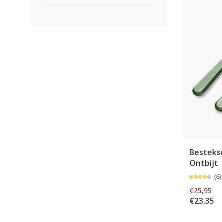
Bestekse
Ontbijt
(6)
€25,95
€23,35