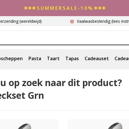
☀☀☀ S U M M E R S A L E - 1 0 % ☀☀☀
verzending
(wereldwijd)
Vaatwasbestendig
(lees instr
scheppen
Pasta
Taart
Tapas
Cadeauset
Cadea
u op zoek naar dit product?
eckset Grn