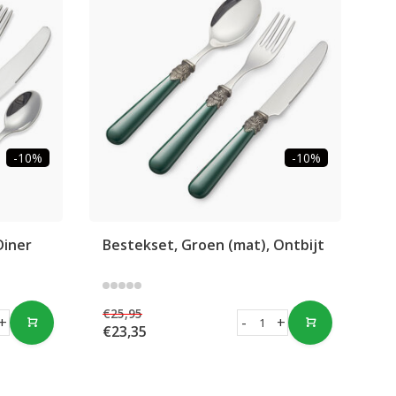
-10%
-10%
Diner
Bestekset, Groen (mat), Ontbijt
€25,95
+
-
+
€23,35