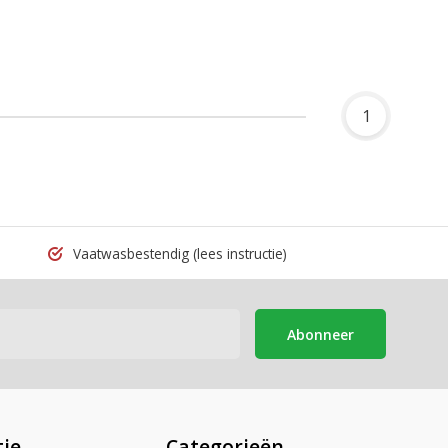
1
Vaatwasbestendig
(lees instructie)
Abonneer
ie
Categorieën