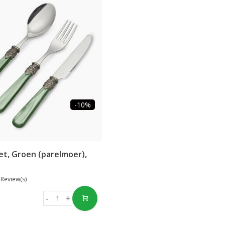
-10%
t, Groen (parelmoer),
 Review(s)
-
+