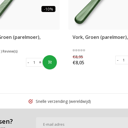
-10%
Groen (parelmoer),
Vork, Groen (parelmoer),
1) Review(s)
€8,95
-
-
+
€8,05
Snelle verzending
(wereldwijd)
sen?