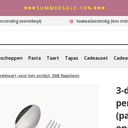
☀☀☀ S U M M E R S A L E - 1 0 % ☀☀☀
verzending
(wereldwijd)
Vaatwasbestendig
(lees instr
scheppen
Pasta
Taart
Tapas
Cadeauset
Cadea
arelmoer), voor het ontbijt, EME Napoleon
3-
pe
(p
on