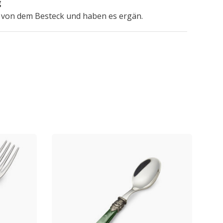
g
 von dem Besteck und haben es ergän.
l color that coordinates with dishes.
ng