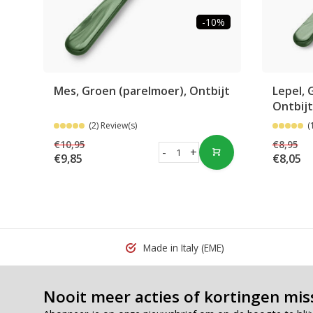
-10%
Mes, Groen (parelmoer), Ontbijt
Lepel, 
Ontbijt
(2) Review(s)
(
€10,95
€8,95
-
+
€9,85
€8,05
Made in Italy
(EME)
Nooit meer acties of kortingen mis