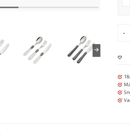
-
18
Ma
Sn
Va