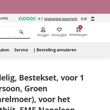
uctie)
9.7
Webwinkel-keurmerk
EUR
0
Winkelwagen
Inloggen
Verlanglijst
ubon
Service
| Bestelling annuleren
delig, Bestekset, voor 1
rsoon, Groen
arelmoer), voor het
tbijt, EME Napoleon