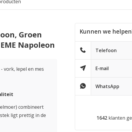
producten
Kunnen we helpen
rsoon, Groen
, EME Napoleon
Telefoon
E-mail
- vork, lepel en mes
WhatsApp
liteit
relmoer) combineert
tek ligt prettig in de
1642
klanten ge