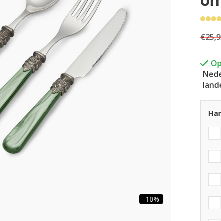
€25,9
Op
Nede
land
Han
-10%