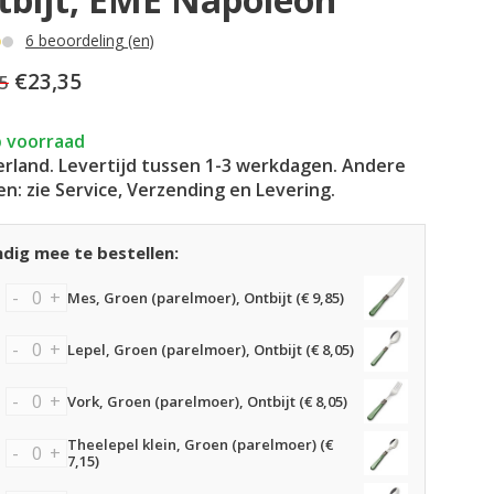
6 beoordeling (en)
€23,35
5
 voorraad
rland. Levertijd tussen 1-3 werkdagen. Andere
en: zie Service, Verzending en Levering.
dig mee te bestellen:
-
+
Mes, Groen (parelmoer), Ontbijt (€ 9,85)
-
+
Lepel, Groen (parelmoer), Ontbijt (€ 8,05)
-
+
Vork, Groen (parelmoer), Ontbijt (€ 8,05)
Theelepel klein, Groen (parelmoer) (€
-
+
7,15)