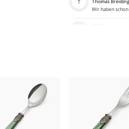
T
Thomas Breidin
Wir haben schon
SK
Sujung Kim
Great and nice
KD
Kimberly Dimock
Perfect! Beautifu
M
Marie
Goede vormgevi