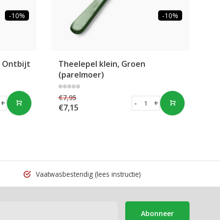
-10%
-10%
 Ontbijt
Theelepel klein, Groen
Th
(parelmoer)
€7,95
€7
+
-
+
€7,15
€7
Vaatwasbestendig
(lees instructie)
Abonneer