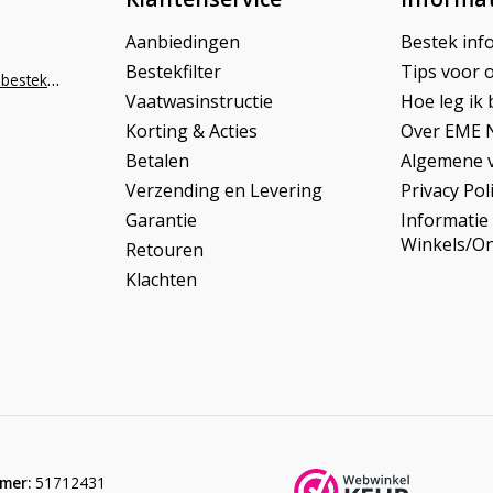
Aanbiedingen
Bestek inf
Bestekfilter
Tips voor 
info@napoleonbestek.nl
Vaatwasinstructie
Hoe leg ik 
Korting & Acties
Over EME 
Betalen
Algemene 
Verzending en Levering
Privacy Pol
Garantie
Informatie
Winkels/O
Retouren
Klachten
mer:
51712431