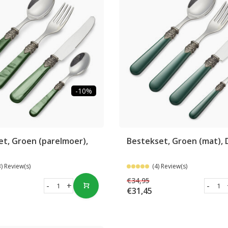
-10%
t, Groen (parelmoer),
Bestekset, Groen (mat), 
3) Review(s)
(4) Review(s)
€34,95
-
+
-
€31,45