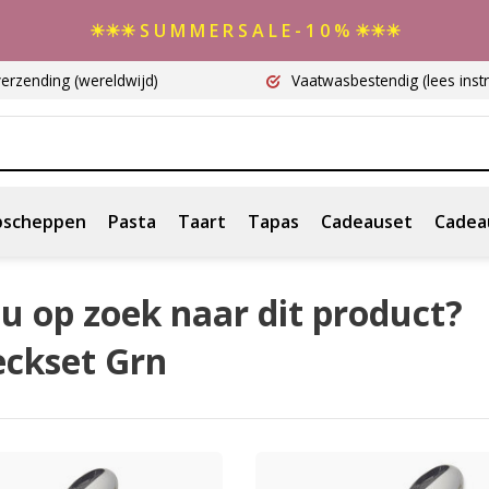
☀☀☀ S U M M E R S A L E - 1 0 % ☀☀☀
verzending
(wereldwijd)
Vaatwasbestendig
(lees instr
scheppen
Pasta
Taart
Tapas
Cadeauset
Cadea
u op zoek naar dit product?
eckset Grn