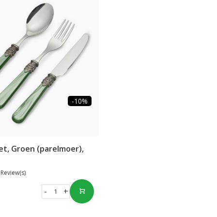
-10%
t, Groen (parelmoer),
 Review(s)
-
+