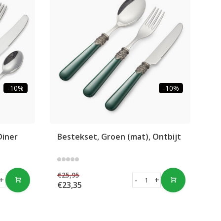
-10%
-10%
Diner
Bestekset, Groen (mat), Ontbijt
€25,95
+
-
+
€23,35