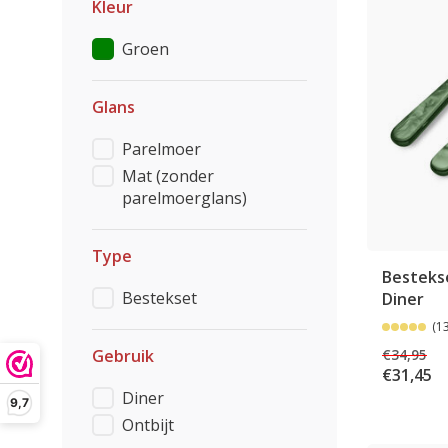
Kleur
Groen
Glans
Parelmoer
Mat (zonder
parelmoerglans)
Type
Bestekse
Bestekset
Diner
(1
€34,95
Gebruik
€31,45
Diner
9,7
Ontbijt