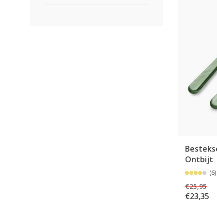
Bestekse
Ontbijt
(6)
€25,95
€23,35