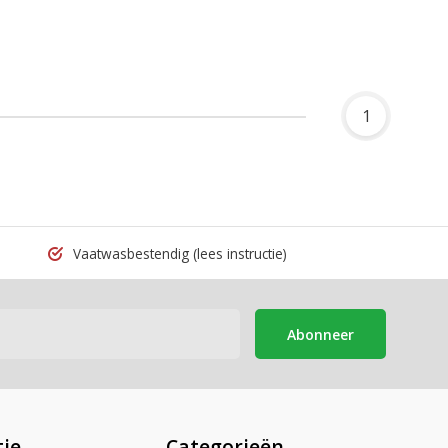
1
Vaatwasbestendig
(lees instructie)
Abonneer
ie
Categorieën