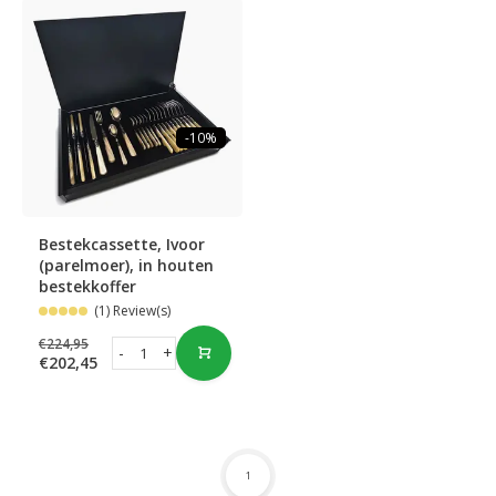
-10%
Bestekcassette, Ivoor
(parelmoer), in houten
bestekkoffer
(1) Review(s)
€224,95
-
+
€202,45
1