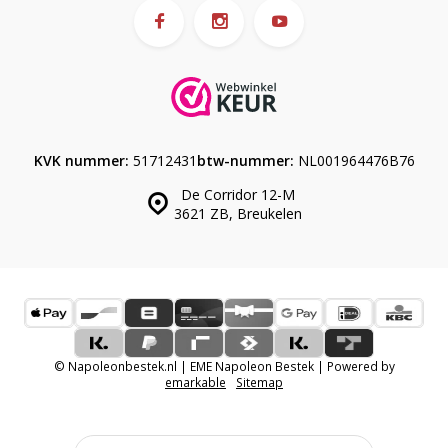
KVK nummer:
51712431
btw-nummer:
NL001964476B76
De Corridor 12-M
3621 ZB, Breukelen
© Napoleonbestek.nl | EME Napoleon Bestek | Powered by
emarkable
Sitemap