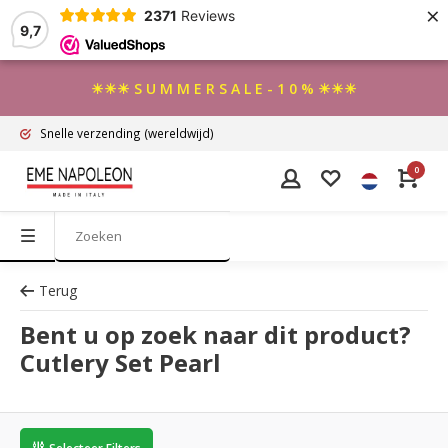
×
2371
Reviews
9,7
☀☀☀ S U M M E R S A L E - 1 0 % ☀☀☀
Snelle verzending
(wereldwijd)
0
Terug
Bent u op zoek naar dit product?
Cutlery Set Pearl