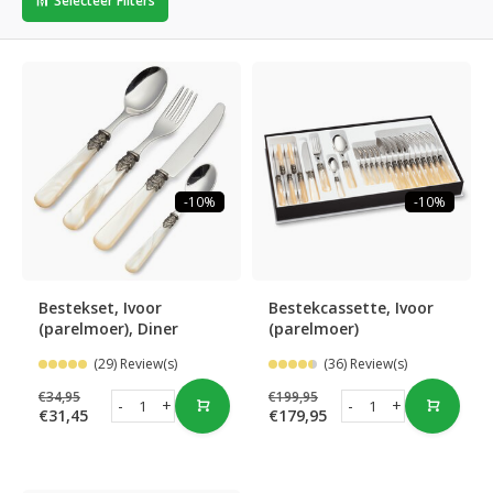
Selecteer Filters
-10%
-10%
Bestekset, Ivoor
Bestekcassette, Ivoor
(parelmoer), Diner
(parelmoer)
(29) Review(s)
(36) Review(s)
€34,95
€199,95
-
+
-
+
€31,45
€179,95