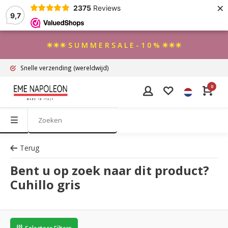
×
2375
Reviews
9,7
☀☀☀ S U M M E R S A L E - 1 0 % ☀☀☀
Snelle verzending
(wereldwijd)
0
Terug
Bent u op zoek naar dit product?
Cuhillo gris