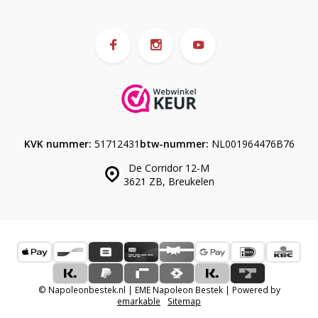
KVK nummer:
51712431
btw-nummer:
NL001964476B76
De Corridor 12-M
3621 ZB, Breukelen
© Napoleonbestek.nl | EME Napoleon Bestek | Powered by
emarkable
Sitemap