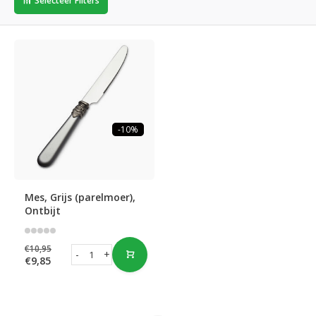
Selecteer Filters
-10%
Mes, Grijs (parelmoer),
Ontbijt
€10,95
-
+
€9,85