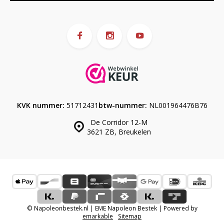
KVK nummer:
51712431
btw-nummer:
NL001964476B76
De Corridor 12-M
3621 ZB, Breukelen
© Napoleonbestek.nl | EME Napoleon Bestek | Powered by
emarkable
Sitemap