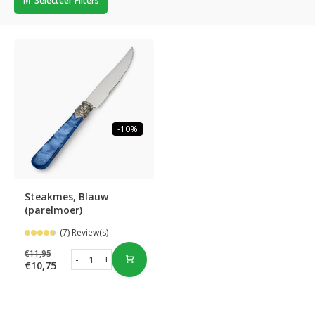
Selecteer Filters
-10%
Steakmes, Blauw
(parelmoer)
(7) Review(s)
€11,95
-
+
€10,75