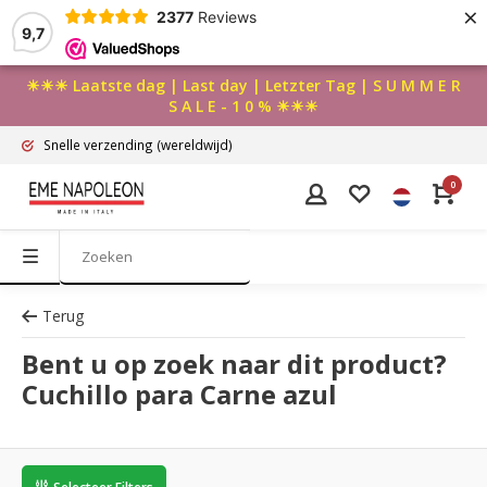
×
2377
Reviews
9,7
☀☀☀ Laatste dag | Last day | Letzter Tag | S U M M E R
S A L E - 1 0 % ☀☀☀
Snelle verzending
(wereldwijd)
0
Terug
Bent u op zoek naar dit product?
Cuchillo para Carne azul