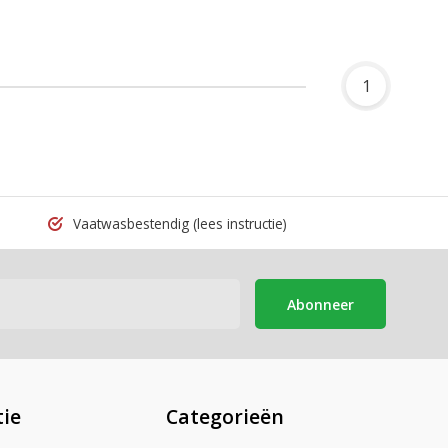
1
Vaatwasbestendig
(lees instructie)
Abonneer
ie
Categorieën