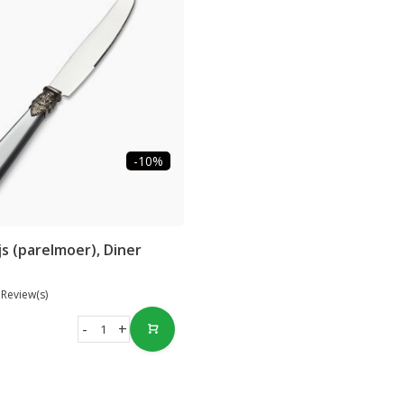
-10%
js (parelmoer), Diner
 Review(s)
-
+