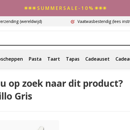
☀☀☀ S U M M E R S A L E - 1 0 % ☀☀☀
verzending
(wereldwijd)
Vaatwasbestendig
(lees instr
scheppen
Pasta
Taart
Tapas
Cadeauset
Cadea
u op zoek naar dit product?
llo Gris