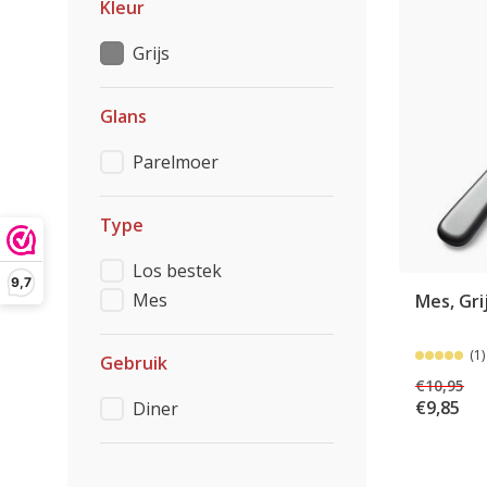
Kleur
Grijs
Glans
Parelmoer
Type
Los bestek
9,7
Mes
Mes, Gri
(1)
Gebruik
€10,95
€9,85
Diner