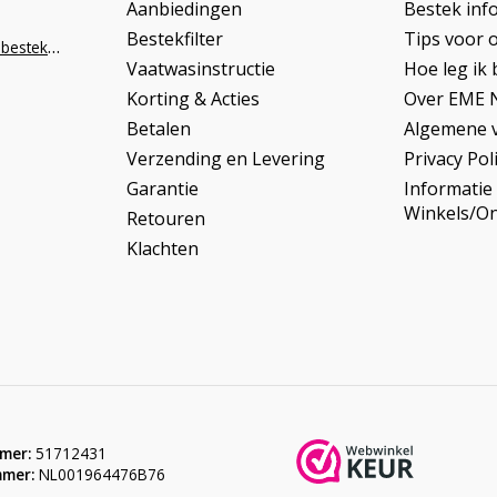
Aanbiedingen
Bestek inf
Bestekfilter
Tips voor 
info@napoleonbestek.nl
Vaatwasinstructie
Hoe leg ik 
Korting & Acties
Over EME 
Betalen
Algemene 
Verzending en Levering
Privacy Pol
Garantie
Informatie
Winkels/O
Retouren
Klachten
mer:
51712431
mer:
NL001964476B76