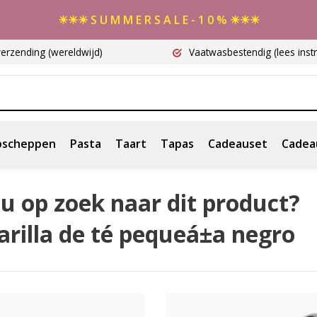
☀☀☀ S U M M E R S A L E - 1 0 % ☀☀☀
verzending
(wereldwijd)
Vaatwasbestendig
(lees instr
scheppen
Pasta
Taart
Tapas
Cadeauset
Cadea
u op zoek naar dit product?
rilla de té pequeá±a negro