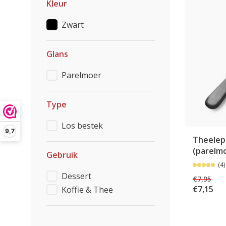
Kleur
Zwart
Glans
Parelmoer
Type
Los bestek
9,7
Theelepe
(parelm
Gebruik
(4)
Dessert
€7,95
€7,15
Koffie & Thee