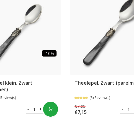
-10%
l klein, Zwart
Theelepel, Zwart (parelm
oer)
 Review(s)
(5) Review(s)
€7,95
-
+
-
€7,15