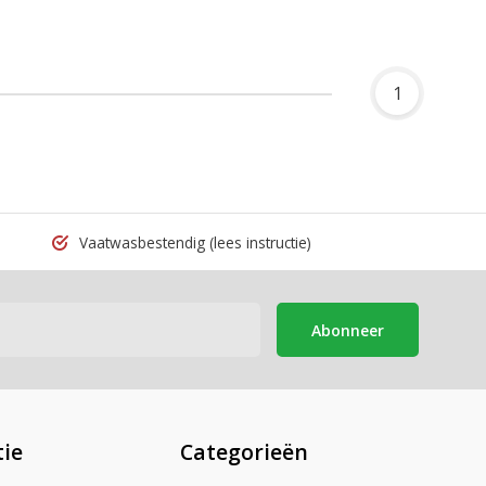
1
Vaatwasbestendig
(lees instructie)
Abonneer
ie
Categorieën