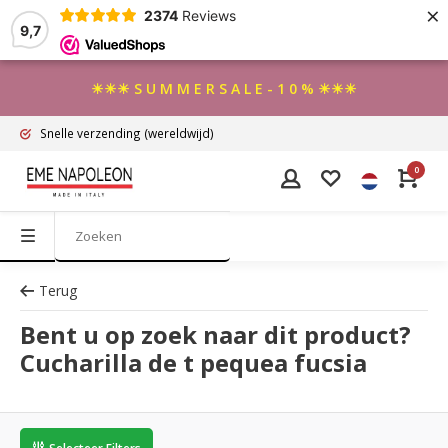
×
2374
Reviews
9,7
☀☀☀ S U M M E R S A L E - 1 0 % ☀☀☀
Snelle verzending
(wereldwijd)
0
Terug
Bent u op zoek naar dit product?
Cucharilla de t pequea fucsia