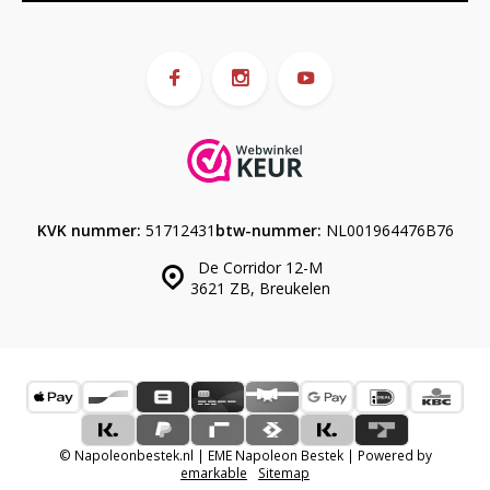
KVK nummer:
51712431
btw-nummer:
NL001964476B76
De Corridor 12-M
3621 ZB, Breukelen
© Napoleonbestek.nl | EME Napoleon Bestek | Powered by
emarkable
Sitemap