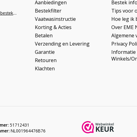
Aanbiedingen
Bestek inf
Bestekfilter
Tips voor 
info@napoleonbestek.nl
Vaatwasinstructie
Hoe leg ik 
Korting & Acties
Over EME 
Betalen
Algemene 
Verzending en Levering
Privacy Pol
Garantie
Informatie
Winkels/O
Retouren
Klachten
mer:
51712431
mer:
NL001964476B76