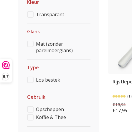
Kleur
Transparant
Glans
Mat (zonder
parelmoerglans)
Type
9,7
Los bestek
Rijstlep
Gebruik
(1)
€19,95
Opscheppen
€17,95
Koffie & Thee