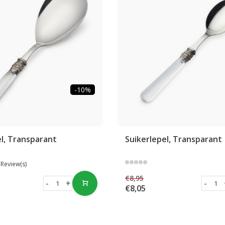
-10%
el, Transparant
Suikerlepel, Transparant
 Review(s)
€8,95
-
+
-
€8,05