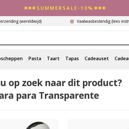
☀☀☀ S U M M E R S A L E - 1 0 % ☀☀☀
verzending
(wereldwijd)
Vaatwasbestendig
(lees instr
scheppen
Pasta
Taart
Tapas
Cadeauset
Cadea
u op zoek naar dit product?
ara para Transparente