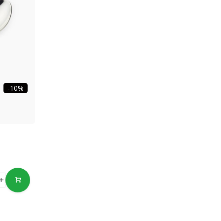
-10%
+