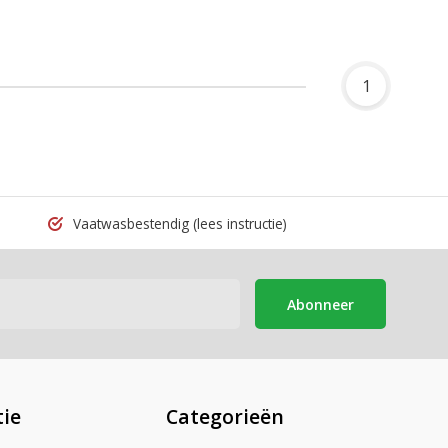
1
Vaatwasbestendig
(lees instructie)
Abonneer
ie
Categorieën