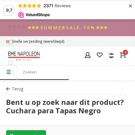
×
2371
Reviews
9,7
☀☀☀ S U M M E R S A L E - 1 0 % ☀☀☀
Snelle verzending
(wereldwijd)
0
Terug
Bent u op zoek naar dit product?
Cuchara para Tapas Negro