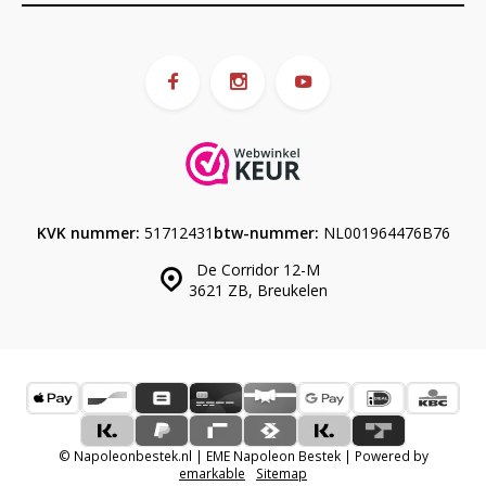
KVK nummer:
51712431
btw-nummer:
NL001964476B76
De Corridor 12-M
3621 ZB, Breukelen
© Napoleonbestek.nl | EME Napoleon Bestek | Powered by
emarkable
Sitemap