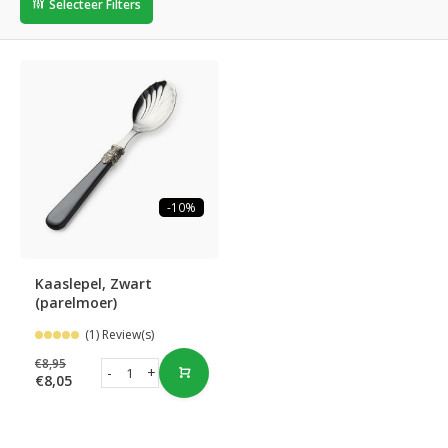
Selecteer Filters
-10%
Kaaslepel, Zwart
(parelmoer)
(1) Review(s)
€8,95
-
+
€8,05