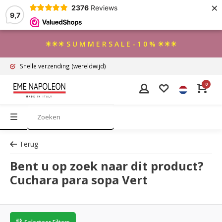
×
2376
Reviews
9,7
☀☀☀ S U M M E R S A L E - 1 0 % ☀☀☀
Snelle verzending
(wereldwijd)
0
Terug
Bent u op zoek naar dit product?
Cuchara para sopa Vert