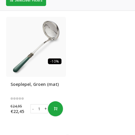
Selecteer Filters
-10%
Soeplepel, Groen (mat)
€24,95
-
+
€22,45