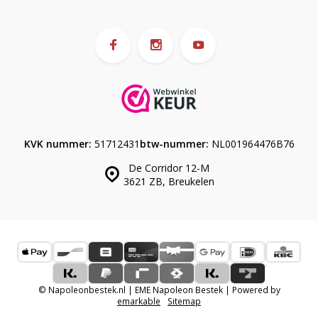
KVK nummer:
51712431
btw-nummer:
NL001964476B76
De Corridor 12-M
3621 ZB, Breukelen
© Napoleonbestek.nl | EME Napoleon Bestek | Powered by
emarkable
Sitemap