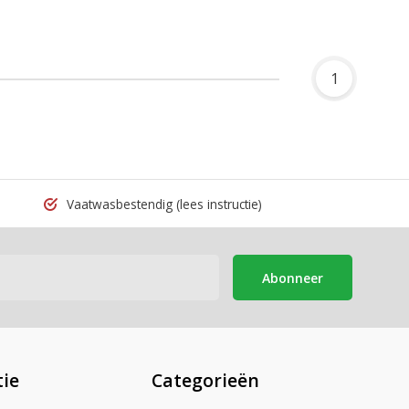
1
Vaatwasbestendig
(lees instructie)
Abonneer
ie
Categorieën