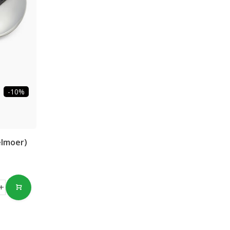
-10%
elmoer)
+