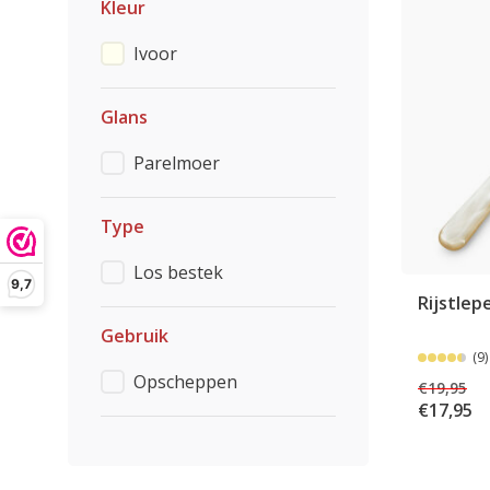
Kleur
Ivoor
Glans
Parelmoer
Type
Los bestek
9,7
Rijstlep
Gebruik
(9)
Opscheppen
€19,95
€17,95