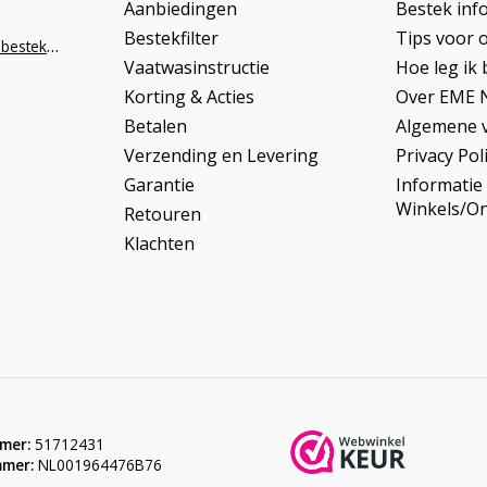
Aanbiedingen
Bestek inf
Bestekfilter
Tips voor 
info@napoleonbestek.nl
Vaatwasinstructie
Hoe leg ik 
Korting & Acties
Over EME 
Betalen
Algemene 
Verzending en Levering
Privacy Pol
Garantie
Informatie
Winkels/O
Retouren
Klachten
mer:
51712431
mer:
NL001964476B76