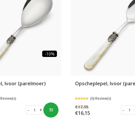
-10%
el, Ivoor (parelmoer)
Opscheplepel, Ivoor (par
 Review(s)
(6) Review(s)
€17,95
-
+
-
€16,15