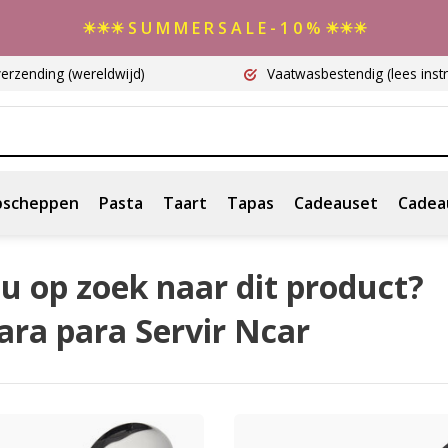
☀☀☀ S U M M E R S A L E - 1 0 % ☀☀☀
verzending
(wereldwijd)
Vaatwasbestendig
(lees instr
scheppen
Pasta
Taart
Tapas
Cadeauset
Cadea
u op zoek naar dit product?
ara para Servir Ncar