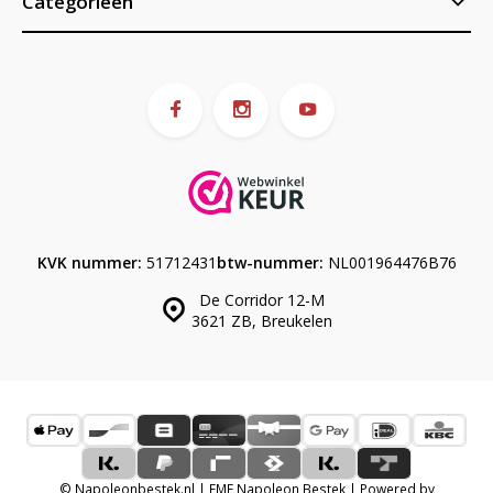
Categorieën
KVK nummer:
51712431
btw-nummer:
NL001964476B76
De Corridor 12-M
3621 ZB, Breukelen
© Napoleonbestek.nl | EME Napoleon Bestek | Powered by