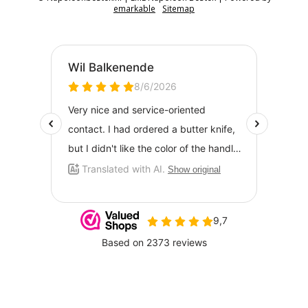
emarkable
Sitemap