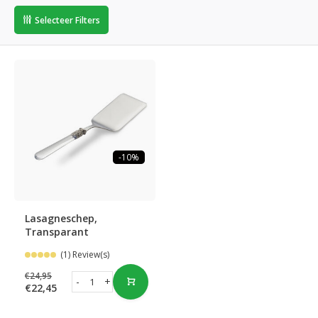
Selecteer Filters
-10%
Lasagneschep,
Transparant
(1) Review(s)
€24,95
-
+
€22,45