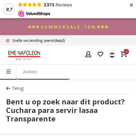
×
2373
Reviews
9,7
☀☀☀ S U M M E R S A L E - 1 0 % ☀☀☀
Snelle verzending
(wereldwijd)
0
Terug
Bent u op zoek naar dit product?
Cuchara para servir lasaa
Transparente