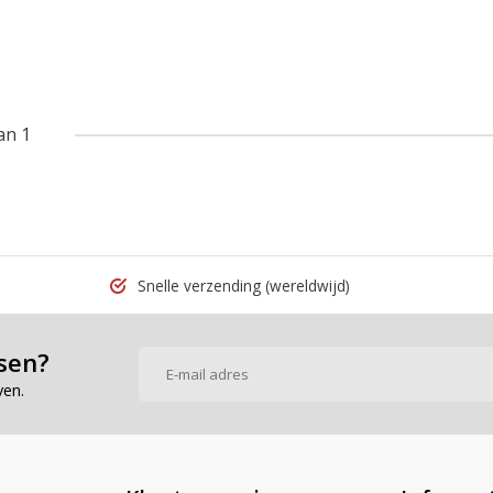
an 1
Snelle verzending
(wereldwijd)
sen?
ven.