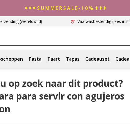
☀☀☀ S U M M E R S A L E - 1 0 % ☀☀☀
verzending
(wereldwijd)
Vaatwasbestendig
(lees instr
scheppen
Pasta
Taart
Tapas
Cadeauset
Cadea
u op zoek naar dit product?
ra para servir con agujeros
on