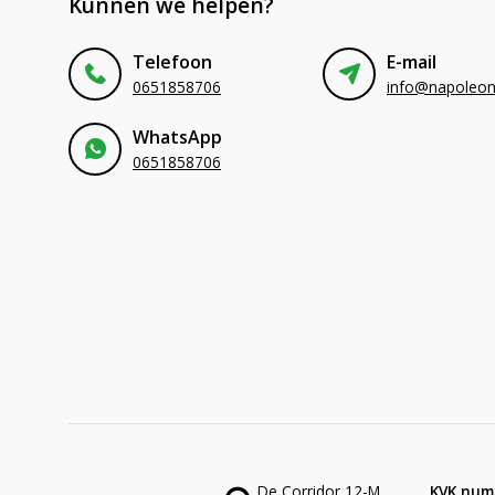
Kunnen we helpen?
Telefoon
E-mail
0651858706
WhatsApp
0651858706
De Corridor 12-M
KVK num