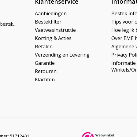
Klantenservice
Informat
Aanbiedingen
Bestek inf
Bestekfilter
Tips voor 
info@napoleonbestek.nl
Vaatwasinstructie
Hoe leg ik 
Korting & Acties
Over EME 
Betalen
Algemene 
Verzending en Levering
Privacy Pol
Garantie
Informatie
Winkels/O
Retouren
Klachten
mer:
51712431