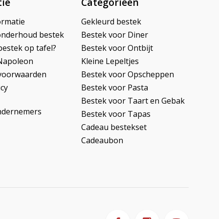
ie
Categorieën
ormatie
Gekleurd bestek
onderhoud bestek
Bestek voor Diner
bestek op tafel?
Bestek voor Ontbijt
Napoleon
Kleine Lepeltjes
voorwaarden
Bestek voor Opscheppen
icy
Bestek voor Pasta
Bestek voor Taart en Gebak
ndernemers
Bestek voor Tapas
Cadeau bestekset
Cadeaubon