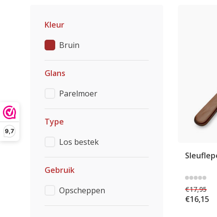
Kleur
Bruin
Glans
Parelmoer
Type
9,7
Los bestek
Sleuflep
Gebruik
€17,95
Opscheppen
€16,15