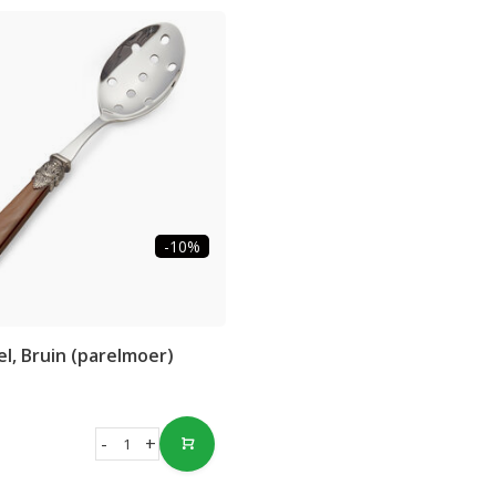
-10%
el, Bruin (parelmoer)
-
+