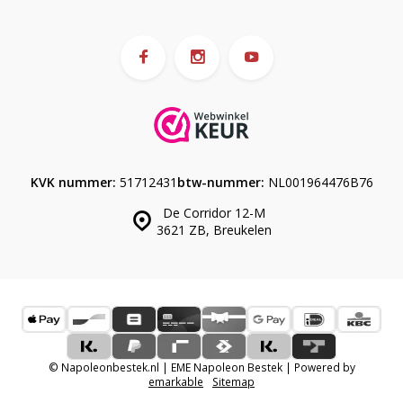
KVK nummer:
51712431
btw-nummer:
NL001964476B76
De Corridor 12-M
3621 ZB, Breukelen
© Napoleonbestek.nl | EME Napoleon Bestek | Powered by
emarkable
Sitemap