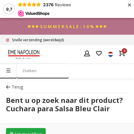
×
2376
Reviews
9,7
☀☀☀ S U M M E R S A L E - 1 0 % ☀☀☀
Snelle verzending
(wereldwijd)
0
Terug
Bent u op zoek naar dit product?
Cuchara para Salsa Bleu Clair