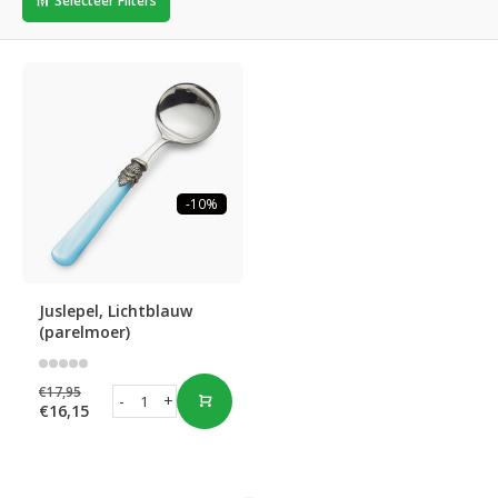
Selecteer Filters
-10%
Juslepel, Lichtblauw
(parelmoer)
€17,95
-
+
€16,15