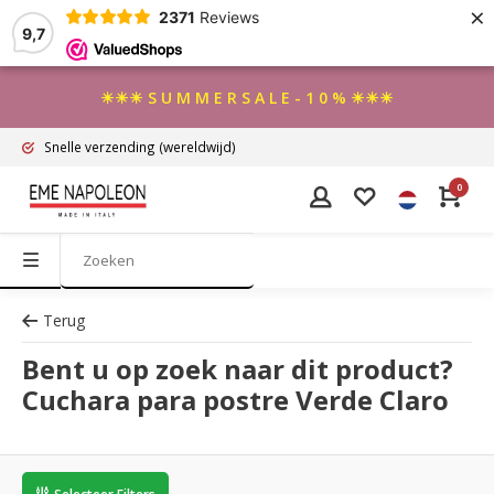
×
2371
Reviews
9,7
☀☀☀ S U M M E R S A L E - 1 0 % ☀☀☀
Snelle verzending
(wereldwijd)
0
Terug
Bent u op zoek naar dit product?
Cuchara para postre Verde Claro