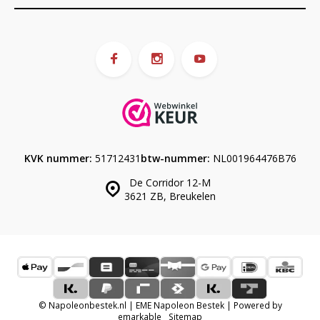
KVK nummer:
51712431
btw-nummer:
NL001964476B76
De Corridor 12-M
3621 ZB, Breukelen
© Napoleonbestek.nl | EME Napoleon Bestek | Powered by
emarkable
Sitemap