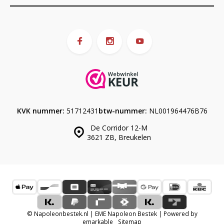
KVK nummer:
51712431
btw-nummer:
NL001964476B76
De Corridor 12-M
3621 ZB, Breukelen
© Napoleonbestek.nl | EME Napoleon Bestek | Powered by
emarkable
Sitemap