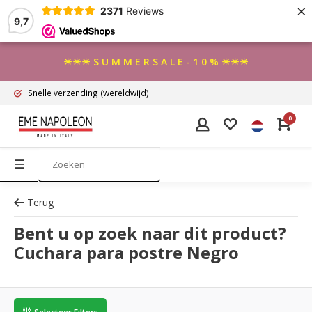
×
2371
Reviews
9,7
☀☀☀ S U M M E R S A L E - 1 0 % ☀☀☀
Snelle verzending
(wereldwijd)
0
Terug
Bent u op zoek naar dit product?
Cuchara para postre Negro