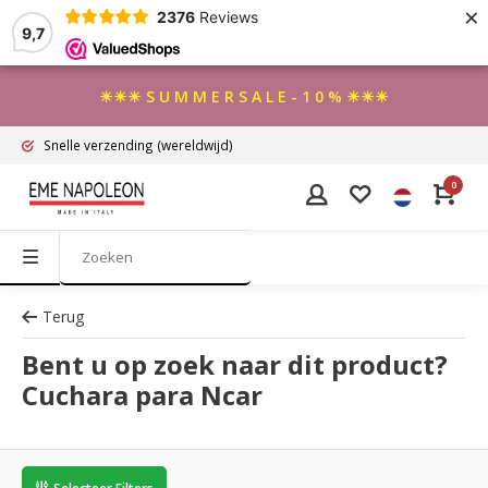
×
2376
Reviews
9,7
☀☀☀ S U M M E R S A L E - 1 0 % ☀☀☀
Snelle verzending
(wereldwijd)
0
Terug
Bent u op zoek naar dit product?
Cuchara para Ncar