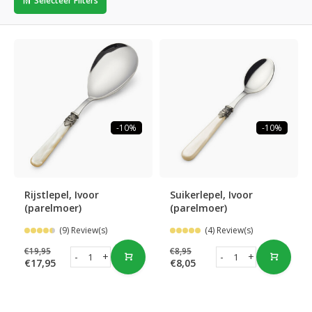
Selecteer Filters
-10%
-10%
Rijstlepel, Ivoor
Suikerlepel, Ivoor
(parelmoer)
(parelmoer)
(9) Review(s)
(4) Review(s)
€19,95
€8,95
-
+
-
+
€17,95
€8,05