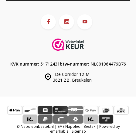
KVK nummer:
51712431
btw-nummer:
NL001964476B76
De Corridor 12-M
3621 ZB, Breukelen
© Napoleonbestek.nl | EME Napoleon Bestek | Powered by
emarkable
Sitemap