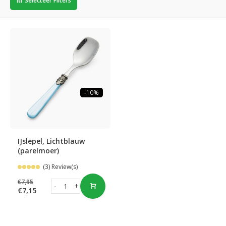
Selecteer Filters
-10%
IJslepel, Lichtblauw
(parelmoer)
(3) Review(s)
€7,95
-
+
€7,15