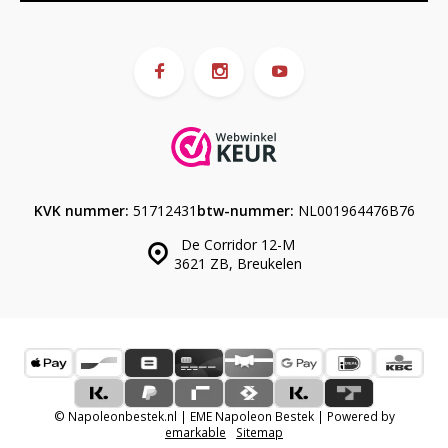
KVK nummer:
51712431
btw-nummer:
NL001964476B76
De Corridor 12-M
3621 ZB, Breukelen
© Napoleonbestek.nl | EME Napoleon Bestek | Powered by
emarkable
Sitemap