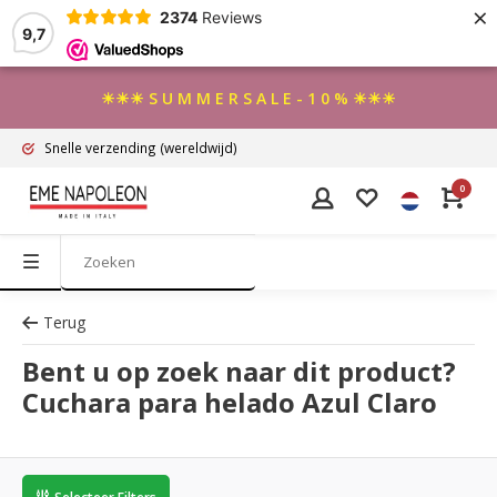
×
2374
Reviews
9,7
☀☀☀ S U M M E R S A L E - 1 0 % ☀☀☀
Snelle verzending
(wereldwijd)
0
Terug
Bent u op zoek naar dit product?
Cuchara para helado Azul Claro