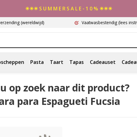
☀☀☀ S U M M E R S A L E - 1 0 % ☀☀☀
verzending
(wereldwijd)
Vaatwasbestendig
(lees instr
scheppen
Pasta
Taart
Tapas
Cadeauset
Cadea
u op zoek naar dit product?
ara para Espagueti Fucsia