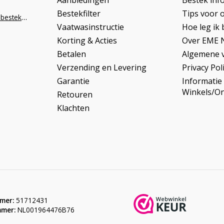
Aanbiedingen
Bestek inf
Bestekfilter
Tips voor 
info@napoleonbestek.nl
Vaatwasinstructie
Hoe leg ik 
Korting & Acties
Over EME 
Betalen
Algemene 
Verzending en Levering
Privacy Pol
Garantie
Informatie
Winkels/O
Retouren
Klachten
mer:
51712431
mer:
NL001964476B76