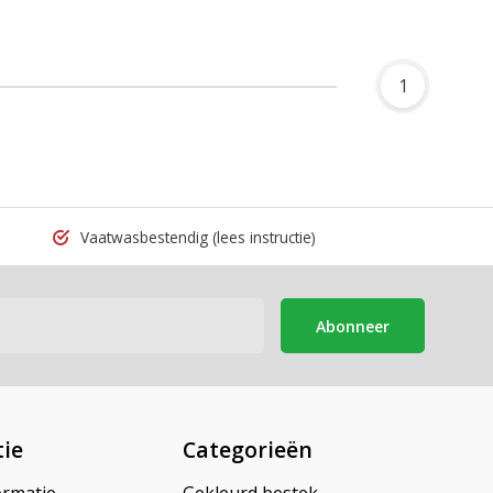
1
Vaatwasbestendig
(lees instructie)
Abonneer
ie
Categorieën