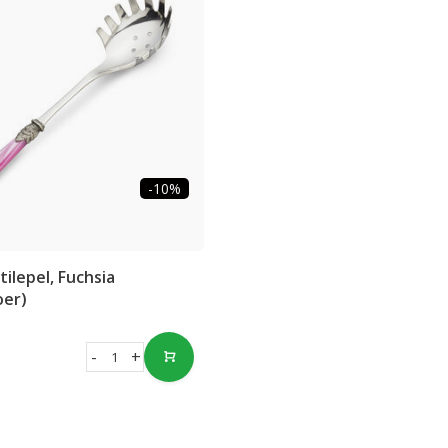
-10%
ilepel, Fuchsia
oer)
-
+