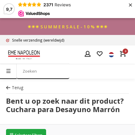
×
2371
Reviews
9,7
☀☀☀ S U M M E R S A L E - 1 0 % ☀☀☀
Snelle verzending
(wereldwijd)
0
Terug
Bent u op zoek naar dit product?
Cuchara para Desayuno Marrón