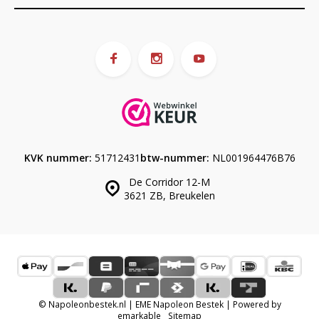
KVK nummer:
51712431
btw-nummer:
NL001964476B76
De Corridor 12-M
3621 ZB, Breukelen
© Napoleonbestek.nl | EME Napoleon Bestek | Powered by
emarkable
Sitemap