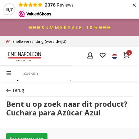
×
2376
Reviews
9,7
☀☀☀ S U M M E R S A L E - 1 0 % ☀☀☀
Snelle verzending
(wereldwijd)
0
Terug
Bent u op zoek naar dit product?
Cuchara para Azúcar Azul