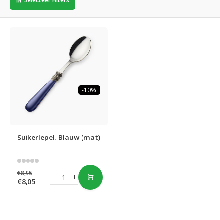
Selecteer Filters
-10%
Suikerlepel, Blauw (mat)
€8,95
-
+
€8,05