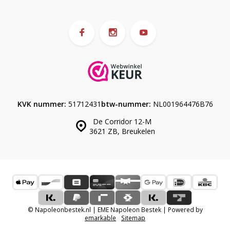
KVK nummer:
51712431
btw-nummer:
NL001964476B76
De Corridor 12-M
3621 ZB, Breukelen
© Napoleonbestek.nl | EME Napoleon Bestek | Powered by
emarkable
Sitemap