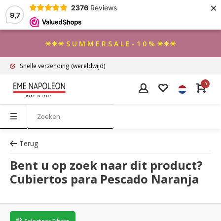
×
2376
Reviews
9,7
☀☀☀ S U M M E R S A L E - 1 0 % ☀☀☀
Snelle verzending
(wereldwijd)
0
Terug
Bent u op zoek naar dit product?
Cubiertos para Pescado Naranja