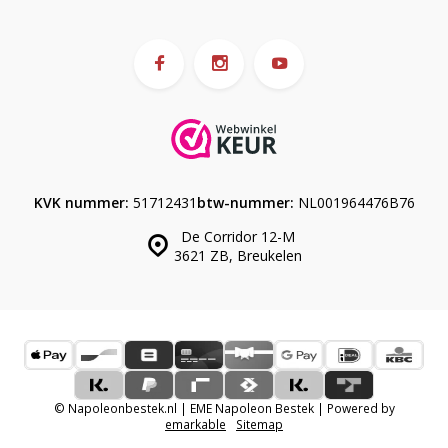
KVK nummer:
51712431
btw-nummer:
NL001964476B76
De Corridor 12-M
3621 ZB, Breukelen
© Napoleonbestek.nl | EME Napoleon Bestek | Powered by
emarkable
Sitemap