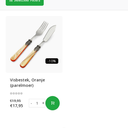
Selecteer Filters
-10%
Visbestek, Oranje
(parelmoer)
€19,95
-
+
€17,95