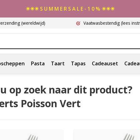
☀☀☀ S U M M E R S A L E - 1 0 % ☀☀☀
verzending
(wereldwijd)
Vaatwasbestendig
(lees instr
scheppen
Pasta
Taart
Tapas
Cadeauset
Cadea
u op zoek naar dit product?
rts Poisson Vert