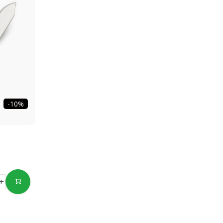
-10%
+