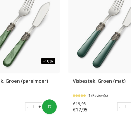
-10%
k, Groen (parelmoer)
Visbestek, Groen (mat)
(1) Review(s)
€19,95
-
+
-
€17,95