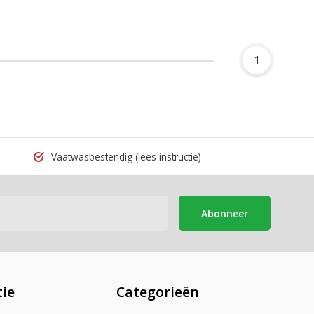
1
Vaatwasbestendig
(lees instructie)
Abonneer
ie
Categorieën