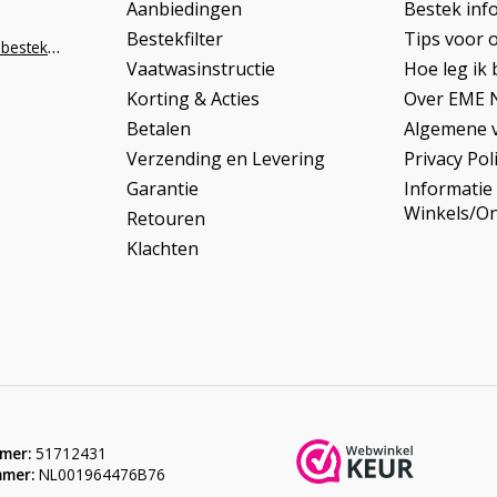
Aanbiedingen
Bestek inf
Bestekfilter
Tips voor 
info@napoleonbestek.nl
Vaatwasinstructie
Hoe leg ik 
Korting & Acties
Over EME 
Betalen
Algemene 
Verzending en Levering
Privacy Pol
Garantie
Informatie
Winkels/O
Retouren
Klachten
mer:
51712431
mer:
NL001964476B76