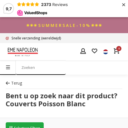
×
2373
Reviews
9,7
☀☀☀ S U M M E R S A L E - 1 0 % ☀☀☀
Snelle verzending
(wereldwijd)
0
Terug
Bent u op zoek naar dit product?
Couverts Poisson Blanc