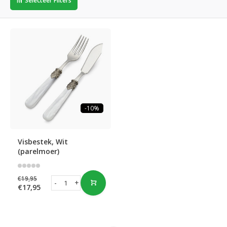
Selecteer Filters
-10%
Visbestek, Wit
(parelmoer)
€19,95
-
+
€17,95