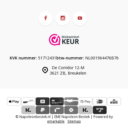
KVK nummer:
51712431
btw-nummer:
NL001964476B76
De Corridor 12-M
3621 ZB, Breukelen
© Napoleonbestek.nl | EME Napoleon Bestek | Powered by
emarkable
Sitemap