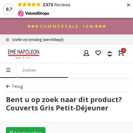
×
2373
Reviews
9,7
☀☀☀ S U M M E R S A L E - 1 0 % ☀☀☀
Snelle verzending
(wereldwijd)
0
Terug
Bent u op zoek naar dit product?
Couverts Gris Petit-Déjeuner