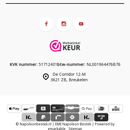
KVK nummer:
51712431
btw-nummer:
NL001964476B76
De Corridor 12-M
3621 ZB, Breukelen
© Napoleonbestek.nl | EME Napoleon Bestek | Powered by
emarkable
Sitemap