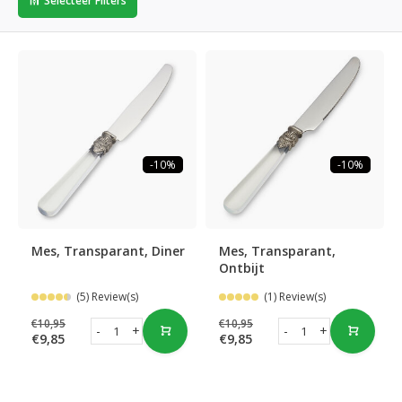
Selecteer Filters
-10%
-10%
Mes, Transparant, Diner
Mes, Transparant,
Ontbijt
(5) Review(s)
(1) Review(s)
€10,95
€10,95
-
+
-
+
€9,85
€9,85