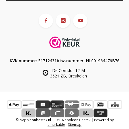
KVK nummer:
51712431
btw-nummer:
NL001964476B76
De Corridor 12-M
3621 ZB, Breukelen
© Napoleonbestek.nl | EME Napoleon Bestek | Powered by
emarkable
Sitemap