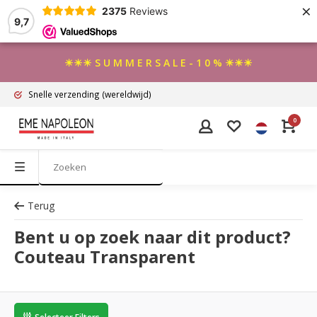
×
2375
Reviews
9,7
☀☀☀ S U M M E R S A L E - 1 0 % ☀☀☀
Snelle verzending
(wereldwijd)
0
Terug
Bent u op zoek naar dit product?
Couteau Transparent