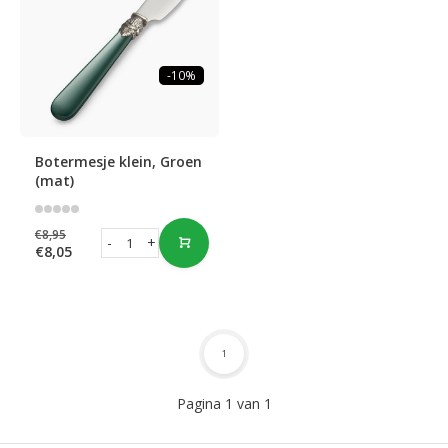
-10%
Botermesje klein, Groen
(mat)
€8,95
-
+
€8,05
1
Pagina 1 van 1