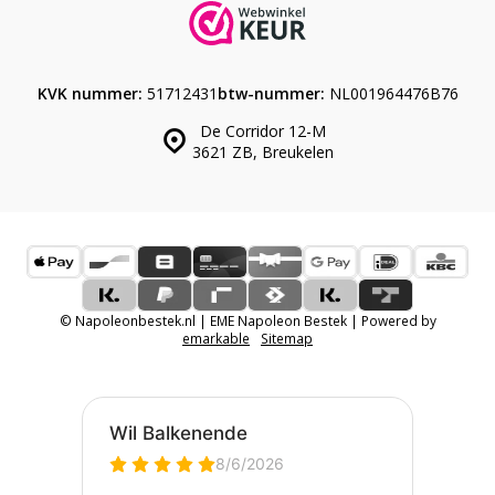
KVK nummer:
51712431
btw-nummer:
NL001964476B76
De Corridor 12-M
3621 ZB, Breukelen
© Napoleonbestek.nl | EME Napoleon Bestek | Powered by
emarkable
Sitemap