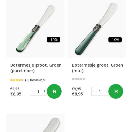
-10%
-10%
Botermesje groot, Groen
Botermesje groot, Groen
(parelmoer)
(mat)
(2) Review(s)
€9,95
€9,95
-
+
-
+
€8,95
€8,95