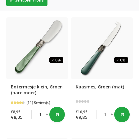
Selecteer Filters
-10%
-10%
Botermesje klein, Groen
Kaasmes, Groen (mat)
(parelmoer)
(11) Review(s)
€8,95
€10,95
-
+
-
+
€8,05
€9,85