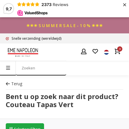
×
2373
Reviews
9,7
☀☀☀ S U M M E R S A L E - 1 0 % ☀☀☀
Snelle verzending
(wereldwijd)
0
Terug
Bent u op zoek naar dit product?
Couteau Tapas Vert