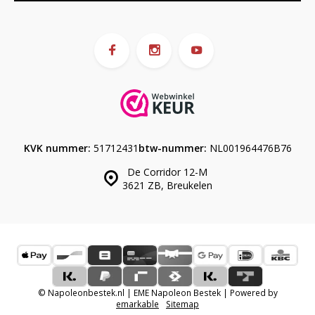
KVK nummer:
51712431
btw-nummer:
NL001964476B76
De Corridor 12-M
3621 ZB, Breukelen
© Napoleonbestek.nl | EME Napoleon Bestek | Powered by
emarkable
Sitemap