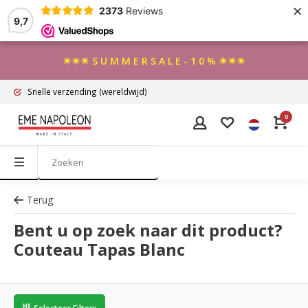
×
2373
Reviews
9,7
☀☀☀ S U M M E R S A L E - 1 0 % ☀☀☀
Snelle verzending
(wereldwijd)
0
Terug
Bent u op zoek naar dit product?
Couteau Tapas Blanc