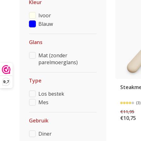
Kleur
Ivoor
Blauw
Glans
Mat (zonder
parelmoerglans)
Type
9,7
Steakmes
Los bestek
Mes
(3)
€11,95
€10,75
Gebruik
Diner