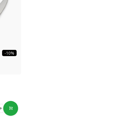
-10%
+