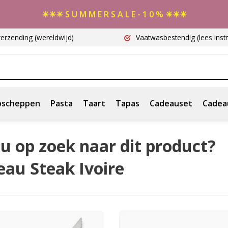
☀☀☀ S U M M E R S A L E - 1 0 % ☀☀☀
verzending
(wereldwijd)
Vaatwasbestendig
(lees instr
scheppen
Pasta
Taart
Tapas
Cadeauset
Cadea
u op zoek naar dit product?
eau Steak Ivoire