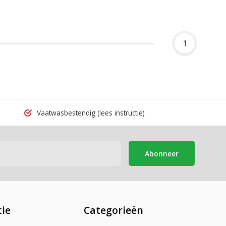
1
Vaatwasbestendig
(lees instructie)
Abonneer
ie
Categorieën