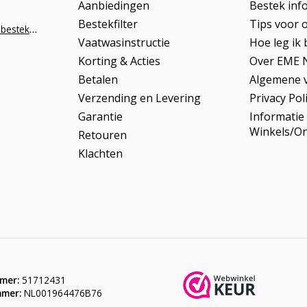
Aanbiedingen
Bestek inf
Bestekfilter
Tips voor 
info@napoleonbestek.nl
Vaatwasinstructie
Hoe leg ik 
Korting & Acties
Over EME 
Betalen
Algemene 
Verzending en Levering
Privacy Pol
Garantie
Informatie
Winkels/O
Retouren
Klachten
mer:
51712431
mer:
NL001964476B76