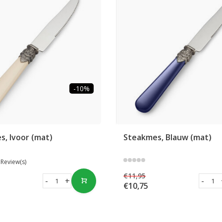
-10%
, Ivoor (mat)
Steakmes, Blauw (mat)
 Review(s)
€11,95
-
+
-
€10,75