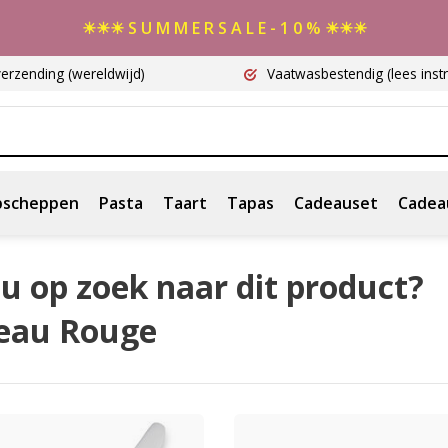
☀☀☀ S U M M E R S A L E - 1 0 % ☀☀☀
verzending
(wereldwijd)
Vaatwasbestendig
(lees instr
scheppen
Pasta
Taart
Tapas
Cadeauset
Cadea
u op zoek naar dit product?
eau Rouge