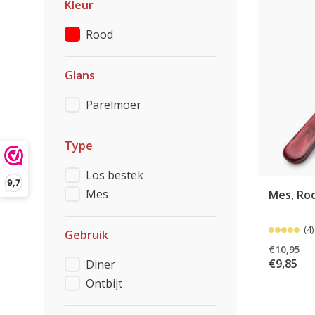
Kleur
Rood
Glans
Parelmoer
Type
Los bestek
9,7
Mes
Mes, Roo
(4)
Gebruik
€10,95
€9,85
Diner
Ontbijt