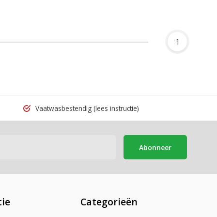
1
Vaatwasbestendig
(lees instructie)
Abonneer
ie
Categorieën