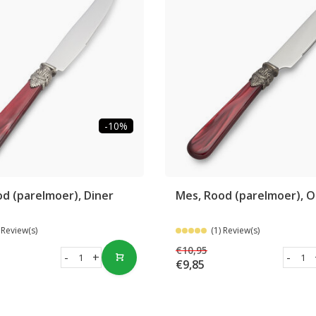
-10%
d (parelmoer), Diner
Mes, Rood (parelmoer), O
 Review(s)
(1) Review(s)
€10,95
-
+
-
€9,85