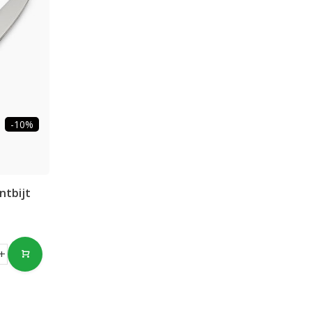
-10%
ntbijt
+