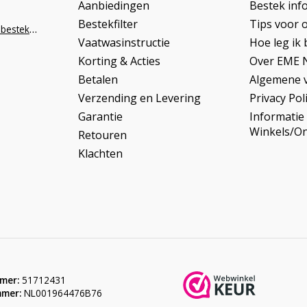
Aanbiedingen
Bestek inf
Bestekfilter
Tips voor 
info@napoleonbestek.nl
Vaatwasinstructie
Hoe leg ik 
Korting & Acties
Over EME 
Betalen
Algemene 
Verzending en Levering
Privacy Pol
Garantie
Informatie
Winkels/O
Retouren
Klachten
mer:
51712431
mer:
NL001964476B76