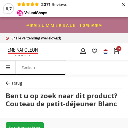
×
2371
Reviews
9,7
☀☀☀ S U M M E R S A L E - 1 0 % ☀☀☀
Snelle verzending
(wereldwijd)
0
Terug
Bent u op zoek naar dit product?
Couteau de petit-déjeuner Blanc