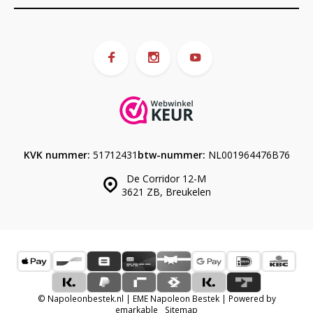
KVK nummer:
51712431
btw-nummer:
NL001964476B76
De Corridor 12-M
3621 ZB, Breukelen
© Napoleonbestek.nl | EME Napoleon Bestek | Powered by
emarkable
Sitemap