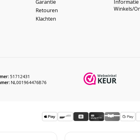
Garantie
Informatie
Winkels/O
Retouren
Klachten
mer:
51712431
mer:
NL001964476B76