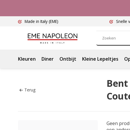
Made in Italy
(EME)
Snelle 
Kleuren
Diner
Ontbijt
Kleine Lepeltjes
Op
Bent 
Terug
Cout
Geen prod
een ander