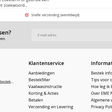
t zoekwoord....
Snelle verzending
(wereldwijd)
sen?
ven.
Klantenservice
Informat
Aanbiedingen
Bestek inf
Bestekfilter
Tips voor 
info@napoleonbestek.nl
Vaatwasinstructie
Hoe leg ik 
Korting & Acties
Over EME 
Betalen
Algemene 
Verzending en Levering
Privacy Pol