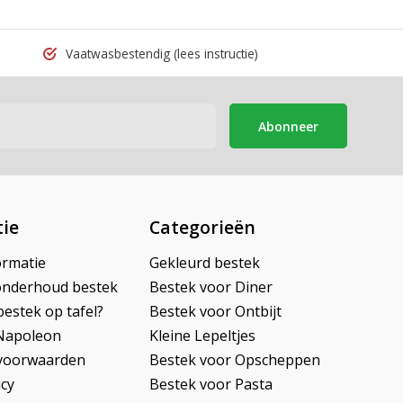
Vaatwasbestendig
(lees instructie)
Abonneer
ie
Categorieën
ormatie
Gekleurd bestek
onderhoud bestek
Bestek voor Diner
bestek op tafel?
Bestek voor Ontbijt
Napoleon
Kleine Lepeltjes
voorwaarden
Bestek voor Opscheppen
icy
Bestek voor Pasta