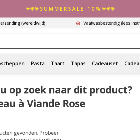
☀☀☀ S U M M E R S A L E - 1 0 % ☀☀☀
verzending
(wereldwijd)
Vaatwasbestendig
(lees instr
scheppen
Pasta
Taart
Tapas
Cadeauset
Cadea
u op zoek naar dit product?
eau à Viande Rose
ucten gevonden. Probeer
e zoekterm of gebruik een