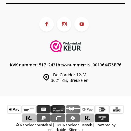
KVK nummer:
51712431
btw-nummer:
NL001964476B76
De Corridor 12-M
3621 ZB, Breukelen
© Napoleonbestek.nl | EME Napoleon Bestek | Powered by
emarkable
Sitemap