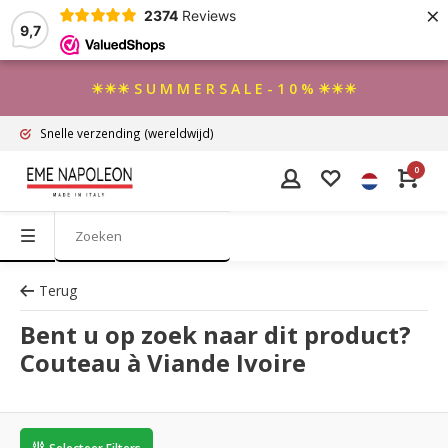
×
2374
Reviews
9,7
☀☀☀ S U M M E R S A L E - 1 0 % ☀☀☀
Snelle verzending
(wereldwijd)
0
Terug
Bent u op zoek naar dit product?
Couteau à Viande Ivoire