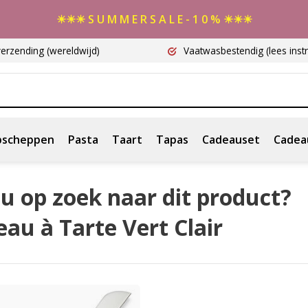
☀☀☀ S U M M E R S A L E - 1 0 % ☀☀☀
verzending
(wereldwijd)
Vaatwasbestendig
(lees instr
scheppen
Pasta
Taart
Tapas
Cadeauset
Cadea
u op zoek naar dit product?
au à Tarte Vert Clair