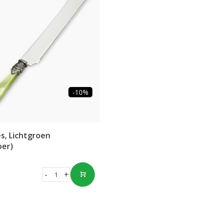
-10%
s, Lichtgroen
oer)
-
+