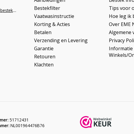
Aanbiedingen
Bestek inf
Bestekfilter
Tips voor 
info@napoleonbestek.nl
Vaatwasinstructie
Hoe leg ik 
Korting & Acties
Over EME 
Betalen
Algemene 
Verzending en Levering
Privacy Pol
Garantie
Informatie
Winkels/O
Retouren
Klachten
mer:
51712431
mer:
NL001964476B76