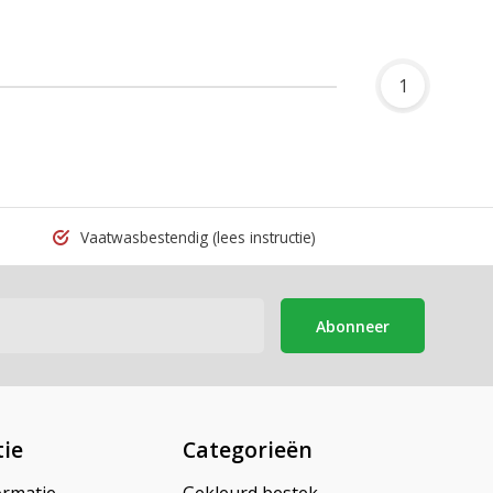
1
Vaatwasbestendig
(lees instructie)
Abonneer
ie
Categorieën