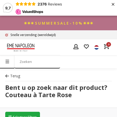
×
2376
Reviews
9,7
☀☀☀ S U M M E R S A L E - 1 0 % ☀☀☀
Snelle verzending
(wereldwijd)
0
Terug
Bent u op zoek naar dit product?
Couteau à Tarte Rose