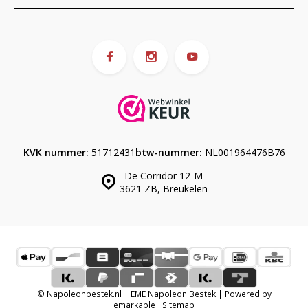
KVK nummer:
51712431
btw-nummer:
NL001964476B76
De Corridor 12-M
3621 ZB, Breukelen
© Napoleonbestek.nl | EME Napoleon Bestek | Powered by
emarkable
Sitemap