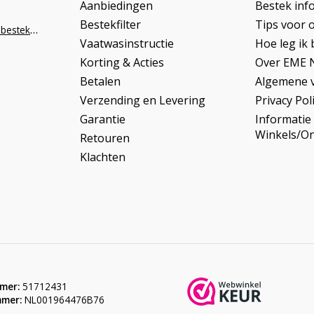
Aanbiedingen
Bestek inf
Bestekfilter
Tips voor 
info@napoleonbestek.nl
Vaatwasinstructie
Hoe leg ik 
Korting & Acties
Over EME 
Betalen
Algemene 
Verzending en Levering
Privacy Pol
Garantie
Informatie
Winkels/O
Retouren
Klachten
mer:
51712431
mer:
NL001964476B76