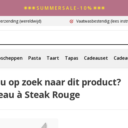
☀☀☀ S U M M E R S A L E - 1 0 % ☀☀☀
verzending
(wereldwijd)
Vaatwasbestendig
(lees instr
scheppen
Pasta
Taart
Tapas
Cadeauset
Cadea
u op zoek naar dit product?
eau à Steak Rouge