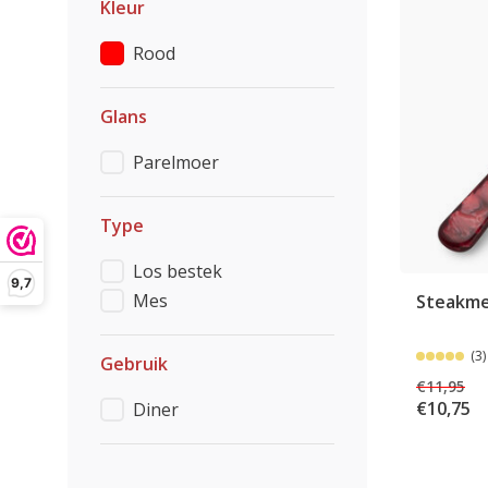
Kleur
Rood
Glans
Parelmoer
Type
Los bestek
9,7
Mes
Steakme
(3)
Gebruik
€11,95
€10,75
Diner