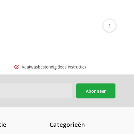
1
Vaatwasbestendig
(lees instructie)
Abonneer
ie
Categorieën