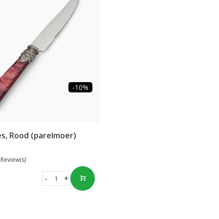
-10%
s, Rood (parelmoer)
 Review(s)
-
+