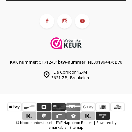
KVK nummer:
51712431
btw-nummer:
NL001964476B76
De Corridor 12-M
3621 ZB, Breukelen
© Napoleonbestek.nl | EME Napoleon Bestek | Powered by
emarkable
Sitemap