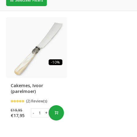
Selecteer Filters
-10%
Cakemes, Ivoor
(parelmoer)
(2) Review(s)
€19,95
-
+
€17,95