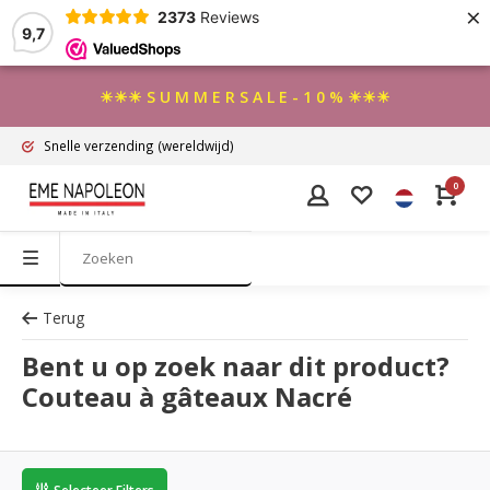
×
2373
Reviews
9,7
☀☀☀ S U M M E R S A L E - 1 0 % ☀☀☀
Snelle verzending
(wereldwijd)
0
Terug
Bent u op zoek naar dit product?
Couteau à gâteaux Nacré