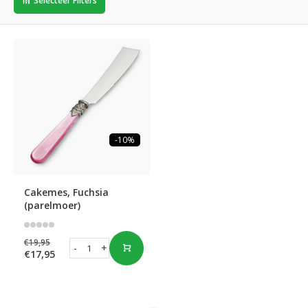
Selecteer Filters
-10%
Cakemes, Fuchsia
(parelmoer)
€19,95
-
+
€17,95