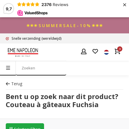
×
2376
Reviews
9,7
☀☀☀ S U M M E R S A L E - 1 0 % ☀☀☀
Snelle verzending
(wereldwijd)
0
Terug
Bent u op zoek naar dit product?
Couteau à gâteaux Fuchsia