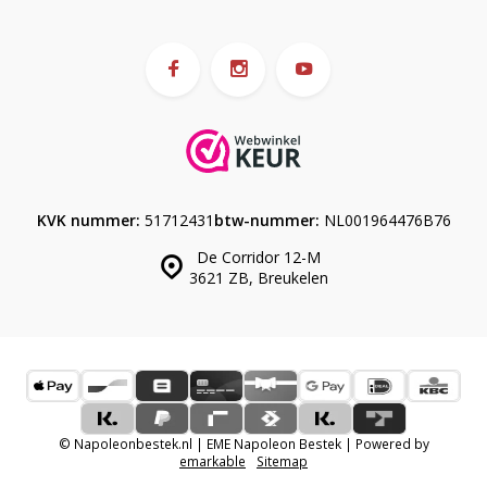
KVK nummer:
51712431
btw-nummer:
NL001964476B76
De Corridor 12-M
3621 ZB, Breukelen
© Napoleonbestek.nl | EME Napoleon Bestek | Powered by
emarkable
Sitemap