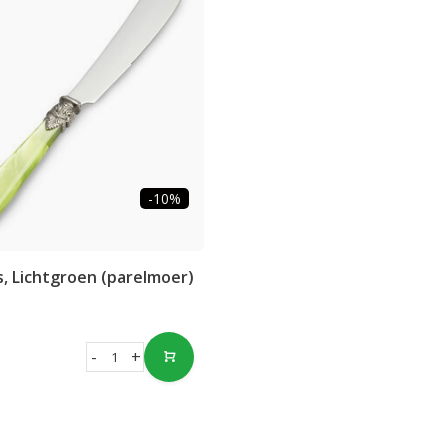
-10%
, Lichtgroen (parelmoer)
-
+