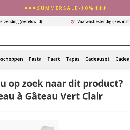
☀☀☀ S U M M E R S A L E - 1 0 % ☀☀☀
verzending
(wereldwijd)
Vaatwasbestendig
(lees instr
scheppen
Pasta
Taart
Tapas
Cadeauset
Cadea
u op zoek naar dit product?
au à Gâteau Vert Clair