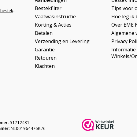
Aanbiedingen
Bestek inf
Bestekfilter
Tips voor 
info@napoleonbestek.nl
Vaatwasinstructie
Hoe leg ik 
Korting & Acties
Over EME 
Betalen
Algemene 
Verzending en Levering
Privacy Pol
Garantie
Informatie
Winkels/O
Retouren
Klachten
mer:
51712431
mer:
NL001964476B76