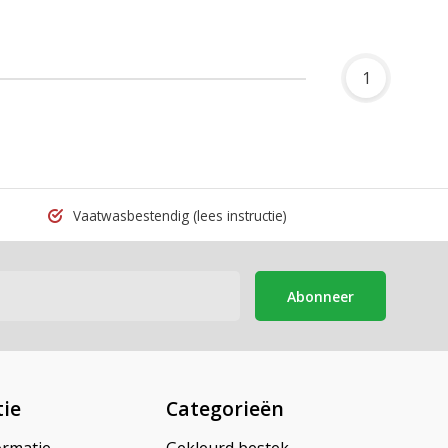
1
Vaatwasbestendig
(lees instructie)
Abonneer
ie
Categorieën