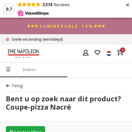
×
2374
Reviews
9,7
☀☀☀ S U M M E R S A L E - 1 0 % ☀☀☀
Snelle verzending
(wereldwijd)
0
Terug
Bent u op zoek naar dit product?
Coupe-pizza Nacré