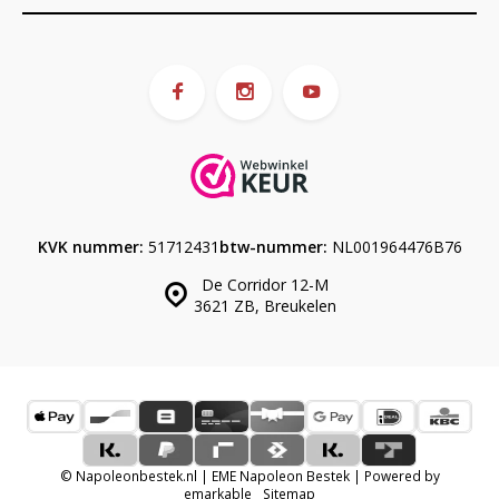
KVK nummer:
51712431
btw-nummer:
NL001964476B76
De Corridor 12-M
3621 ZB, Breukelen
© Napoleonbestek.nl | EME Napoleon Bestek | Powered by
emarkable
Sitemap