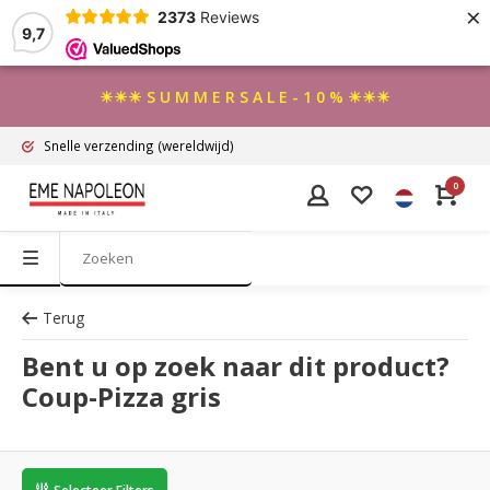
×
2373
Reviews
9,7
☀☀☀ S U M M E R S A L E - 1 0 % ☀☀☀
Snelle verzending
(wereldwijd)
0
Terug
Bent u op zoek naar dit product?
Coup-Pizza gris