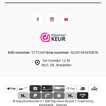
KVK nummer:
51712431
btw-nummer:
NL001964476B76
De Corridor 12-M
3621 ZB, Breukelen
© Napoleonbestek.nl | EME Napoleon Bestek | Powered by
emarkable
Sitemap