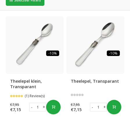
Selecteer Filters
-10%
-10%
Theelepel klein,
Theelepel, Transparant
Transparant
(1) Review(s)
€7,95
€7,95
-
+
-
+
€7,15
€7,15