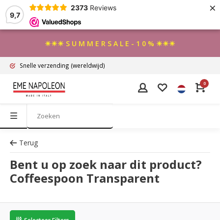
×
2373
Reviews
9,7
☀☀☀ S U M M E R S A L E - 1 0 % ☀☀☀
Snelle verzending
(wereldwijd)
0
Terug
Bent u op zoek naar dit product?
Coffeespoon Transparent