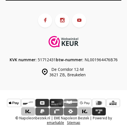
KVK nummer:
51712431
btw-nummer:
NL001964476B76
De Corridor 12-M
3621 ZB, Breukelen
© Napoleonbestek.nl | EME Napoleon Bestek | Powered by
emarkable
Sitemap